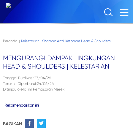
Skip to main content
Beranda
Kelestarian | Shampo Anti-Ketombe Head & Shoulders
|
MENGURANGI DAMPAK LINGKUNGAN
HEAD & SHOULDERS | KELESTARIAN
Tanggal Publikasi
:
23/04/26
Terakhir Diperbarui
:
24/06/26
Ditinjau oleh
:
Tim Pemasaran Merek
Rekomendasikan ini
BAGIKAN