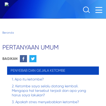
Skip to main content
Beranda
PERTANYAAN UMUM
BAGIKAN
PENYEBAB DAN GEJALA KETOMBE
1.
Apa itu ketombe?
2.
Ketombe saya selalu datang kembali.
Mengapa hal tersebut terjadi dan apa yang
harus saya lakukan?
3.
Apakah stres menyebabkan ketombe?