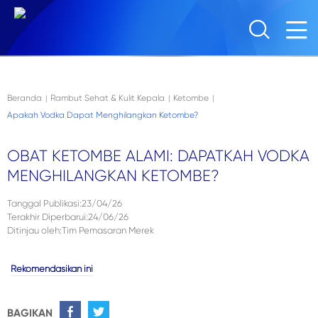
Skip to main content
Beranda
Rambut Sehat & Kulit Kepala
Ketombe
|
|
|
Apakah Vodka Dapat Menghilangkan Ketombe?
OBAT KETOMBE ALAMI: DAPATKAH VODKA
MENGHILANGKAN KETOMBE?
Tanggal Publikasi
:
23/04/26
Terakhir Diperbarui
:
24/06/26
Ditinjau oleh
:
Tim Pemasaran Merek
Rekomendasikan ini
BAGIKAN